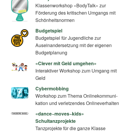
Klassenworkshop «BodyTalk» zur
Förderung des kritischen Umgangs mit
Schönheitsnormen
Budgetspiel
Budgetspiel für Jugendliche zur
Auseinandersetzung mit der eigenen
Budgetplanung
«Clever mit Geld umgehen»
Interaktiver Workshop zum Umgang mit
Geld
Cybermobbing
Workshop zum Thema On­line­kom­mu­ni­
ka­ti­on und verletzendes Onlineverhalten
«dance~moves~kids»
Schultanzprojekte
Tanzprojekte für die ganze Klasse