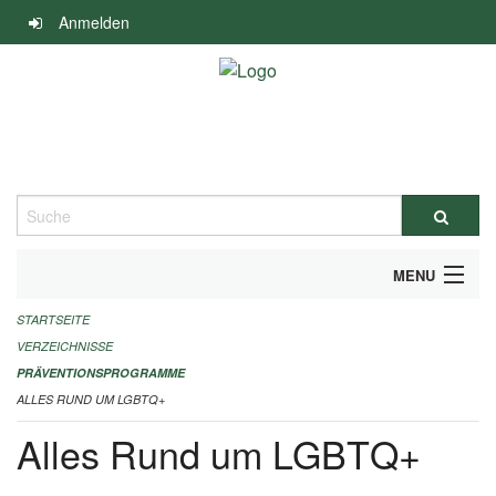
Navigation
Anmelden
überspringen
Suche
MENU
STARTSEITE
DURCHFÜHRUNG UND FINANZIERUNG
VERZEICHNISSE
IMPRESSUM
PRÄVENTIONSPROGRAMME
ALLES RUND UM LGBTQ+
Alles Rund um LGBTQ+