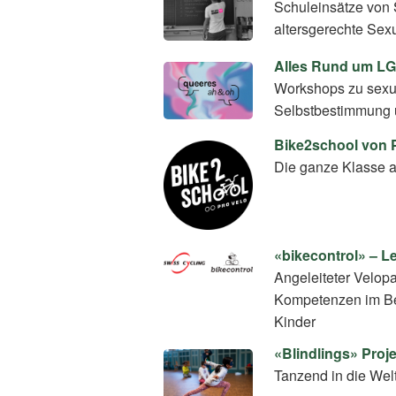
Schuleinsätze von 
altersgerechte Sex
Alles Rund um L
Workshops zu sexuel
Selbstbestimmung 
Bike2school von 
Die ganze Klasse a
«bikecontrol» – L
Angeleiteter Velop
Kompetenzen im Ber
Kinder
«Blindlings» Pro
Tanzend in die Wel