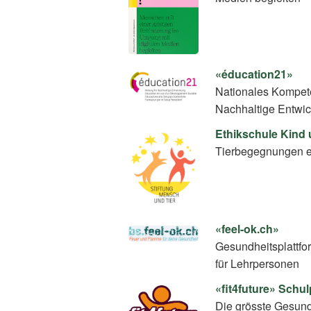
«éducation21»
Nationales Kompete
Nachhaltige Entwi
Ethikschule Kind 
Tierbegegnungen e
«feel-ok.ch»
Gesundheitsplattfo
für Lehrpersonen
«fit4future» Sch
Die grösste Gesundh