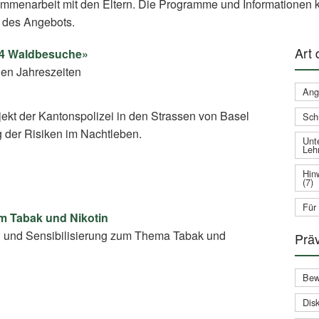
ammenarbeit mit den Eltern. Die Programme und Informationen k
 des Angebots.
Art
– 4 Waldbesuche»
en Jahreszeiten
Ang
jekt der Kantonspolizei in den Strassen von Basel
Sch
g der Risiken im Nachtleben.
Unte
Leh
Hin
(7)
Für
um Tabak und Nikotin
g und Sensibilisierung zum Thema Tabak und
Prä
Bew
Disk