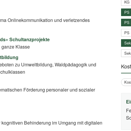
KG 
PS 
On­line­kom­mu­ni­ka­ti­on und verletzendes
PS 
PS 
s» Schultanzprojekte
Sek
ie ganze Klasse
Sek
tbildung
eboten zu Umweltbildung, Waldpädagogik und
Kos
Schulklassen
Kos
matischen Förderung personaler und sozialer
Ei
Fe
Sc
 kognitiven Behinderung im Umgang mit digitalen