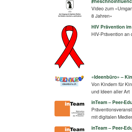
#heschnoinfluence
Video zum «Umgang
8 Jahren»
HIV Prävention im
HIV-Prävention an 
«Ideenbüro» – Kin
Von Kindern für Kin
und Ideen aller Art
inTeam – Peer-E
Präventionsverans
mit digitalen Medie
inTeam – Peer-Ed