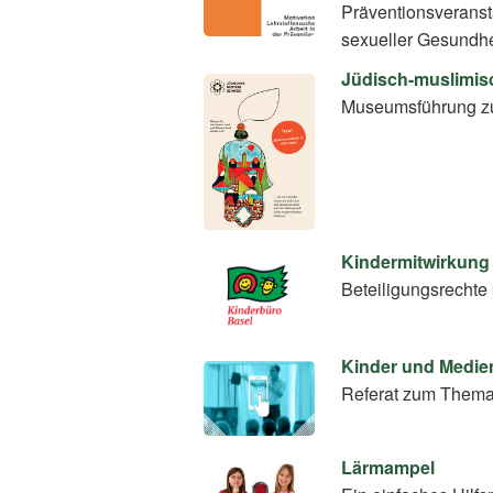
Präventionsverans
sexueller Gesundhe
Jüdisch-muslimis
Museumsführung zu
Kindermitwirkung 
Beteiligungsrechte
Kinder und Medie
Referat zum Thema
Lärmampel