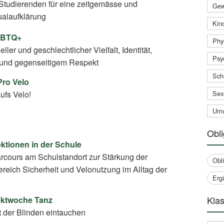
Studierenden für eine zeitgemässe und
Gew
ualaufklärung
Kind
GBTQ+
Phy
ler und geschlechtlicher Vielfalt, Identität,
Psy
und gegenseitigem Respekt
Sch
Pro Velo
ufs Velo!
Sex
Umw
Obli
ektionen in der Schule
arcours am Schulstandort zur Stärkung der
Obl
eich Sicherheit und Velonutzung im Alltag der
Erg
Klas
jektwoche Tanz
t der Blinden eintauchen