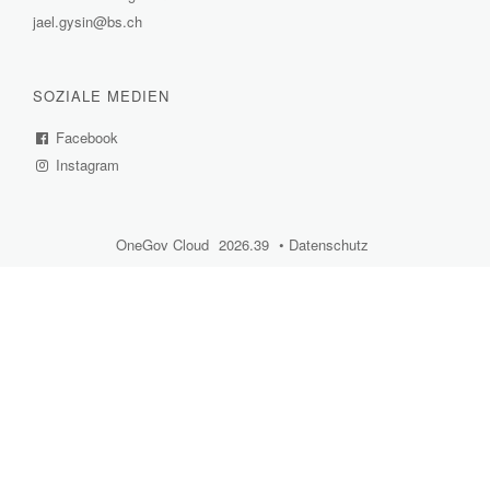
jael.gysin@bs.ch
Link)
SOZIALE MEDIEN
Facebook
(External
Instagram
Link)
(External
Link)
OneGov Cloud
(External
2026.39
(External
Datenschutz
(External
Link)
Link)
Link)