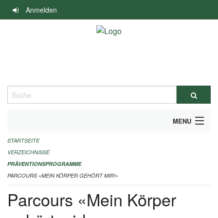
Navigation
Anmelden
überspringen
Suche
MENU
STARTSEITE
DURCHFÜHRUNG UND FINANZIERUNG
VERZEICHNISSE
IMPRESSUM
PRÄVENTIONSPROGRAMME
PARCOURS «MEIN KÖRPER GEHÖRT MIR!»
Parcours «Mein Körper