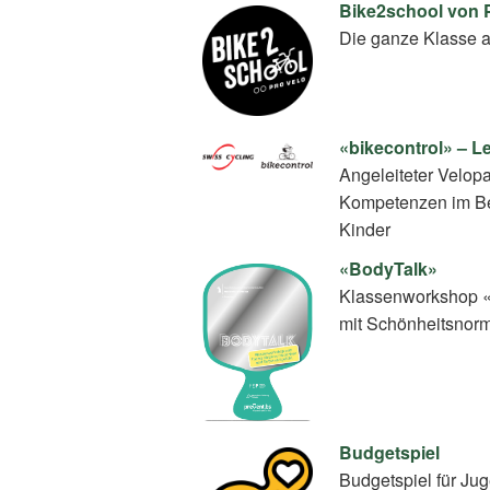
Bike2school von 
Die ganze Klasse a
«bikecontrol» – L
Angeleiteter Velop
Kompetenzen im Ber
Kinder
«BodyTalk»
Klassenworkshop «
mit Schönheitsnor
Budgetspiel
Budgetspiel für Ju