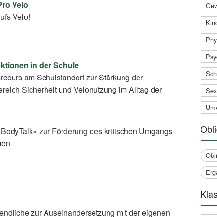
Pro Velo
Gew
ufs Velo!
Kind
Phy
Psy
ektionen in der Schule
Sch
arcours am Schulstandort zur Stärkung der
eich Sicherheit und Velonutzung im Alltag der
Sex
Umw
Obli
BodyTalk» zur Förderung des kritischen Umgangs
men
Obl
Erg
Klas
gendliche zur Auseinandersetzung mit der eigenen