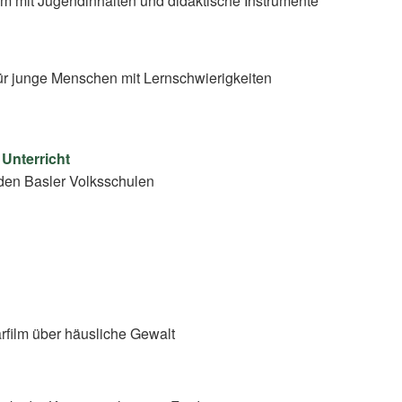
rm mit Jugendinhalten und didaktische Instrumente
ür junge Menschen mit Lernschwierigkeiten
 Unterricht
den Basler Volksschulen
film über häusliche Gewalt