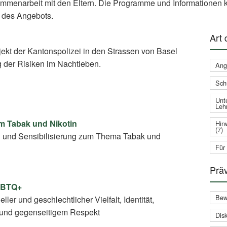
ammenarbeit mit den Eltern. Die Programme und Informationen k
 des Angebots.
Art
jekt der Kantonspolizei in den Strassen von Basel
g der Risiken im Nachtleben.
Ang
Sch
Unte
Leh
um Tabak und Nikotin
Hin
(7)
g und Sensibilisierung zum Thema Tabak und
Für
Prä
GBTQ+
Bew
ler und geschlechtlicher Vielfalt, Identität,
und gegenseitigem Respekt
Disk