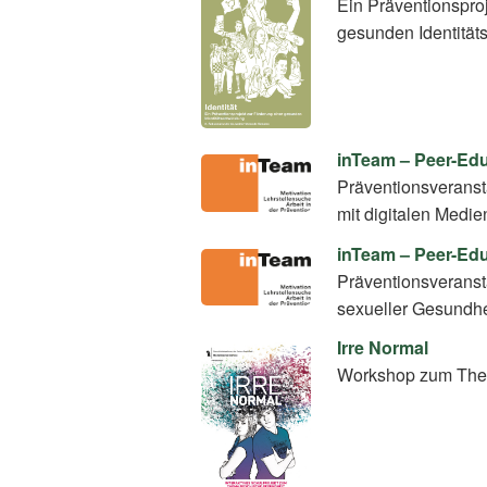
Ein Präventionspro
gesunden Identität
inTeam – Peer-E
Präventionsverans
mit digitalen Medie
inTeam – Peer-Ed
Präventionsverans
sexueller Gesundhe
Irre Normal
Workshop zum The