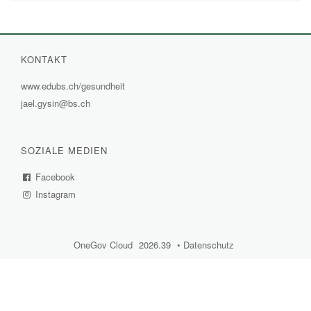
KONTAKT
www.edubs.ch/gesundheit
(External
jael.gysin@bs.ch
Link)
SOZIALE MEDIEN
Facebook
(External
Instagram
Link)
(External
Link)
OneGov Cloud
(External
2026.39
(External
Datenschutz
(External
Link)
Link)
Link)