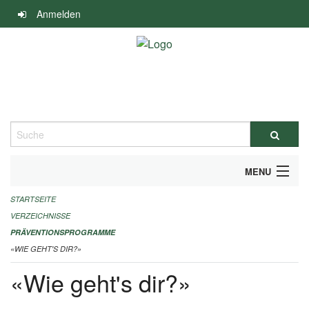
Navigation
Anmelden
überspringen
Suche
MENU
STARTSEITE
DURCHFÜHRUNG UND FINANZIERUNG
VERZEICHNISSE
IMPRESSUM
PRÄVENTIONSPROGRAMME
«WIE GEHT'S DIR?»
«Wie geht's dir?»