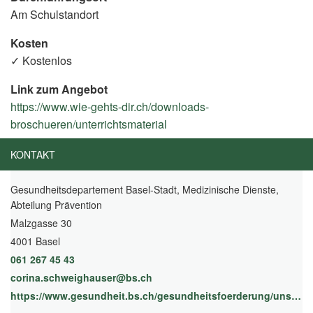
Am Schulstandort
Kosten
✓ Kostenlos
Link zum Angebot
https://www.wie-gehts-dir.ch/downloads-
broschueren/unterrichtsmaterial
(External
Link)
KONTAKT
Gesundheitsdepartement Basel-Stadt, Medizinische Dienste,
Abteilung Prävention
Malzgasse 30
4001 Basel
061 267 45 43
corina.schweighauser@bs.ch
https://www.gesundheit.bs.ch/gesundheitsfoerderung/unsere-angebote/Unterrichtsmodule--Wie-geht-s-dir--.html