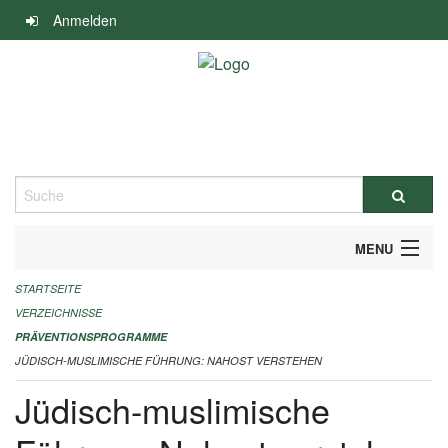
Navigation
Anmelden
überspringen
Suche
MENU
STARTSEITE
DURCHFÜHRUNG UND FINANZIERUNG
VERZEICHNISSE
IMPRESSUM
PRÄVENTIONSPROGRAMME
JÜDISCH-MUSLIMISCHE FÜHRUNG: NAHOST VERSTEHEN
Jüdisch-muslimische