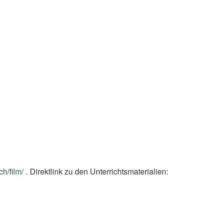
ch/film/
(External
. Direktlink zu den Unterrichtsmaterialien:
rnal
Link)