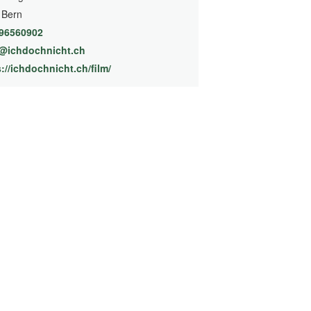
 Bern
96560902
@ichdochnicht.ch
://ichdochnicht.ch/film/
(External Link)