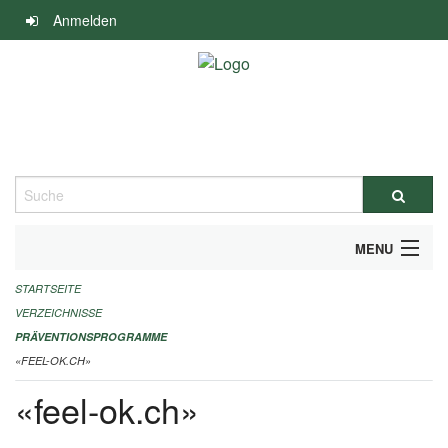
Navigation
Anmelden
überspringen
Suche
MENU
STARTSEITE
DURCHFÜHRUNG UND FINANZIERUNG
VERZEICHNISSE
IMPRESSUM
PRÄVENTIONSPROGRAMME
«FEEL-OK.CH»
«feel-ok.ch»