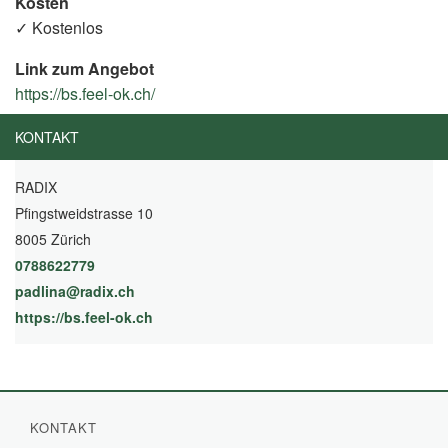
Kosten
✓ Kostenlos
Link zum Angebot
https://bs.feel-ok.ch/
(External
Link)
KONTAKT
RADIX
Pfingstweidstrasse 10
8005 Zürich
0788622779
padlina@radix.ch
https://bs.feel-ok.ch
(External Link)
KONTAKT