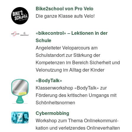
Bike2school von Pro Velo
Die ganze Klasse aufs Velo!
«bikecontrol» – Lektionen in der
Schule
Angeleiteter Veloparcours am
Schulstandort zur Stärkung der
Kompetenzen im Bereich Sicherheit und
Velonutzung im Alltag der Kinder
«BodyTalk»
Klassenworkshop «BodyTalk» zur
Förderung des kritischen Umgangs mit
Schönheitsnormen
Cybermobbing
Workshop zum Thema On­line­kom­mu­ni­
ka­ti­on und verletzendes Onlineverhalten