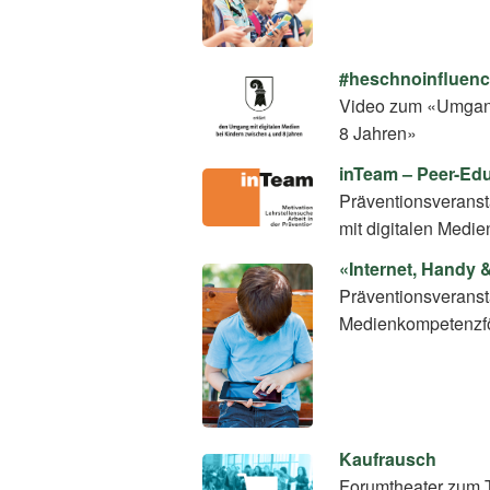
#heschnoinfluence
Video zum «Umgang
8 Jahren»
inTeam – Peer-E
Präventionsverans
mit digitalen Medie
«Internet, Handy 
Präventionsveranst
Medienkompetenzf
Kaufrausch
Forumtheater zum 