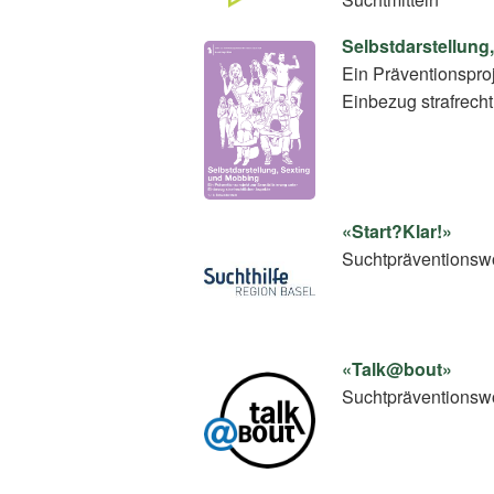
Selbstdarstellung
Ein Präventionsproj
Einbezug strafrecht
«Start?Klar!»
Suchtpräventionswo
«Talk@bout»
Suchtpräventionswo