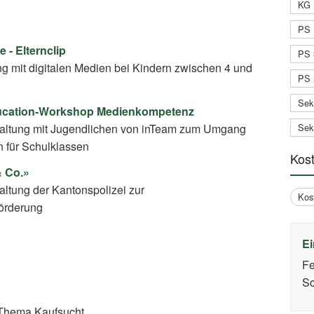
KG 
PS 
 - Elternclip
PS 
 mit digitalen Medien bei Kindern zwischen 4 und
PS 
Sek
ducation-Workshop Medienkompetenz
Sek
taltung mit Jugendlichen von inTeam zum Umgang
n für Schulklassen
Kos
& Co.»
altung der Kantonspolizei zur
Kos
örderung
Ei
Fe
Sc
Thema Kaufsucht