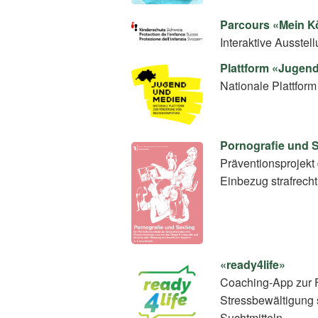
Parcours «Mein Kö
Interaktive Ausstel
Plattform «Jugen
Nationale Plattfo
Pornografie und 
Präventionsprojekt 
Einbezug strafrecht
«ready4life»
Coaching-App zur 
Stressbewältigung 
Suchtmitteln