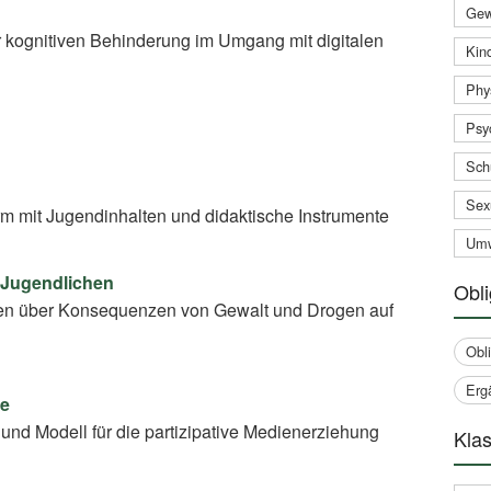
Gew
 kognitiven Behinderung im Umgang mit digitalen
Kind
Phy
Psy
Sch
Sex
rm mit Jugendinhalten und didaktische Instrumente
Umw
 Jugendlichen
Obli
en über Konsequenzen von Gewalt und Drogen auf
Obl
Erg
ce
und Modell für die partizipative Medienerziehung
Klas