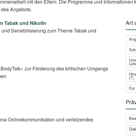
ammenarbeit mit den Eltern. Die Programme und Informationen k
 des Angebots.
Art
um Tabak und Nikotin
g und Sensibilisierung zum Thema Tabak und
Ang
Sch
Unte
Leh
BodyTalk» zur Förderung des kritischen Umgangs
Hin
men
(7)
Für
Prä
Bew
On­line­kom­mu­ni­ka­ti­on und verletzendes
Disk