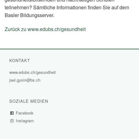
teilnehmen? Sämtliche Informationen finden Sie auf dem
Basler Bildungsserver.
Zurück zu www.edubs.ch/gesundheit
(External
Link)
KONTAKT
www.edubs.ch/gesundheit
(External
jael.gysin@bs.ch
Link)
SOZIALE MEDIEN
Facebook
(External
Instagram
Link)
(External
Link)