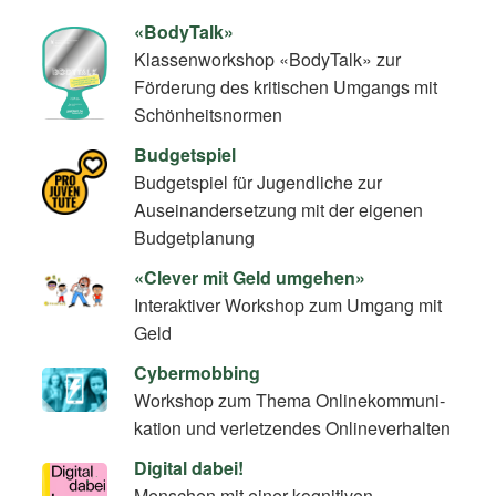
«BodyTalk»
Klassenworkshop «BodyTalk» zur
Förderung des kritischen Umgangs mit
Schönheitsnormen
Budgetspiel
Budgetspiel für Jugendliche zur
Auseinandersetzung mit der eigenen
Budgetplanung
«Clever mit Geld umgehen»
Interaktiver Workshop zum Umgang mit
Geld
Cybermobbing
Workshop zum Thema On­line­kom­mu­ni­
ka­ti­on und verletzendes Onlineverhalten
Digital dabei!
Menschen mit einer kognitiven