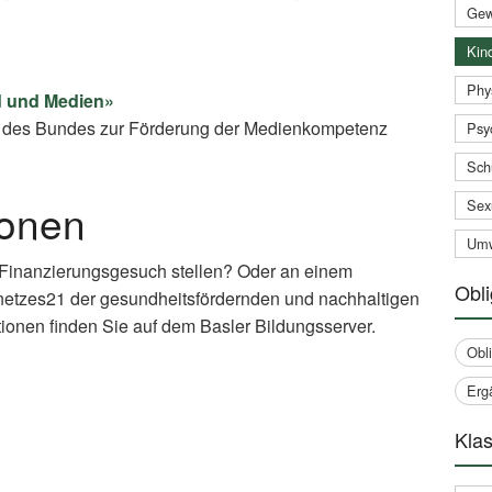
Gew
Kind
Phy
d und Medien»
rm des Bundes zur Förderung der Medienkompetenz
Psy
Sch
ionen
Sex
Umw
 Finanzierungsgesuch stellen? Oder an einem
Obli
netzes21 der gesundheitsfördernden und nachhaltigen
ionen finden Sie auf dem Basler Bildungsserver.
Obl
xternal
Erg
nk)
Klas