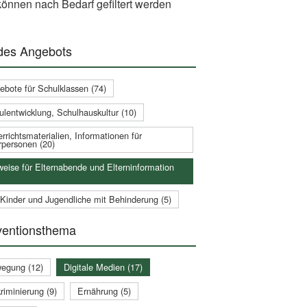
önnen nach Bedarf gefiltert werden
 des Angebots
ebote für Schulklassen (74)
ulentwicklung, Schulhauskultur (10)
rrichtsmaterialien, Informationen für
rpersonen (20)
weise für Elternabende und Elterninformation
 Kinder und Jugendliche mit Behinderung (5)
ventionsthema
egung (12)
Digitale Medien (17)
riminierung (9)
Ernährung (5)