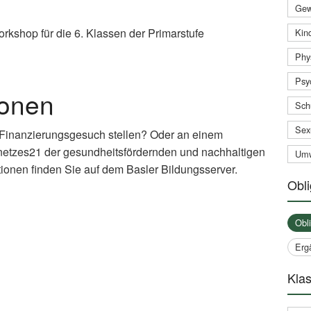
Gew
rkshop für die 6. Klassen der Primarstufe
Kind
Phy
Psy
ionen
Sch
Sex
 Finanzierungsgesuch stellen? Oder an einem
netzes21 der gesundheitsfördernden und nachhaltigen
Umw
ionen finden Sie auf dem Basler Bildungsserver.
Obli
xternal
nk)
Obl
Erg
Klas