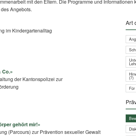
ammenarbeit mit den Eltern. Die Programme und Informationen k
 des Angebots.
Art
g im Kindergartenalltag
Ang
Sch
Unte
Leh
& Co.»
Hin
(7)
altung der Kantonspolizei zur
örderung
Für
Prä
Bew
rper gehört mir!»
Disk
lung (Parcours) zur Prävention sexueller Gewalt