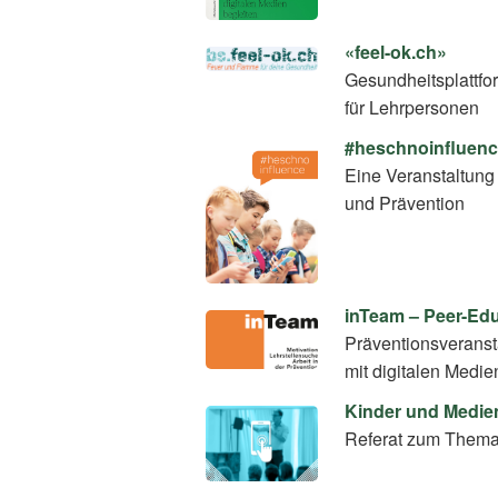
«feel-ok.ch»
Gesundheitsplattfo
für Lehrpersonen
#heschnoinfluen
Eine Veranstaltung 
und Prävention
inTeam – Peer-E
Präventionsverans
mit digitalen Medie
Kinder und Medie
Referat zum Thema