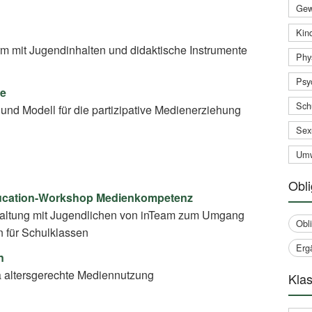
Gew
Kind
rm mit Jugendinhalten und didaktische Instrumente
Phy
Psy
ce
Sch
und Modell für die partizipative Medienerziehung
Sex
Umw
Obli
ducation-Workshop Medienkompetenz
taltung mit Jugendlichen von inTeam zum Umgang
Obl
n für Schulklassen
Erg
n
 altersgerechte Mediennutzung
Klas