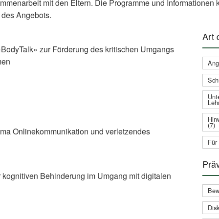
ammenarbeit mit den Eltern. Die Programme und Informationen k
 des Angebots.
Art
BodyTalk» zur Förderung des kritischen Umgangs
men
Ang
Sch
Unte
Leh
Hin
(7)
On­line­kom­mu­ni­ka­ti­on und verletzendes
Für
Prä
 kognitiven Behinderung im Umgang mit digitalen
Bew
Disk