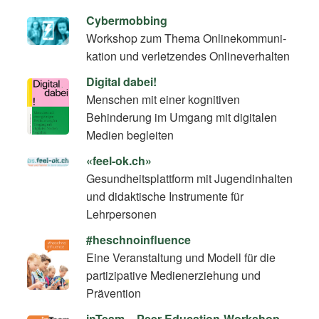
Cybermobbing
Workshop zum Thema On­line­kom­mu­ni­
ka­ti­on und verletzendes Onlineverhalten
Digital dabei!
Menschen mit einer kognitiven
Behinderung im Umgang mit digitalen
Medien begleiten
«feel-ok.ch»
Gesundheitsplattform mit Jugendinhalten
und didaktische Instrumente für
Lehrpersonen
#heschnoinfluence
Eine Veranstaltung und Modell für die
partizipative Medienerziehung und
Prävention
inTeam – Peer-Education-Workshop