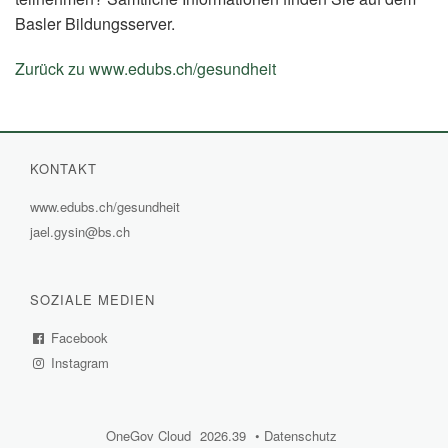
Basler Bildungsserver.
Zurück zu www.edubs.ch/gesundheit
(External
Link)
KONTAKT
www.edubs.ch/gesundheit
(External
jael.gysin@bs.ch
Link)
SOZIALE MEDIEN
Facebook
(External
Instagram
Link)
(External
Link)
OneGov Cloud
(External
2026.39
(External
Datenschutz
(External