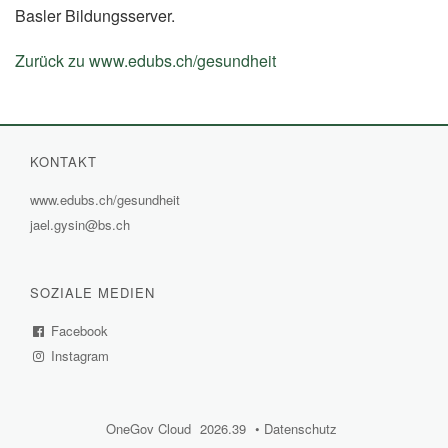
Basler Bildungsserver.
Zurück zu www.edubs.ch/gesundheit
(External
Link)
KONTAKT
www.edubs.ch/gesundheit
(External
jael.gysin@bs.ch
Link)
SOZIALE MEDIEN
Facebook
(External
Instagram
Link)
(External
Link)
OneGov Cloud
(External
2026.39
(External
Datenschutz
(External