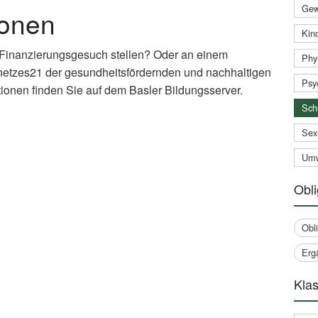
Gew
ionen
Kind
 Finanzierungsgesuch stellen? Oder an einem
Phy
netzes21 der gesundheitsfördernden und nachhaltigen
Psy
ionen finden Sie auf dem Basler Bildungsserver.
Sch
xternal
Sex
nk)
Umw
Obli
Obl
Erg
Klas