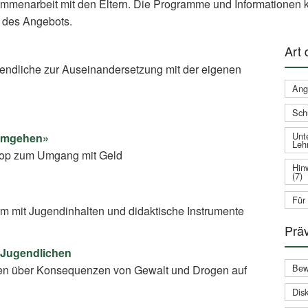
ammenarbeit mit den Eltern. Die Programme und Informationen k
 des Angebots.
Art
gendliche zur Auseinandersetzung mit der eigenen
Ang
Sch
Unte
 umgehen»
Leh
shop zum Umgang mit Geld
Hin
(7)
Für
rm mit Jugendinhalten und didaktische Instrumente
Prä
 Jugendlichen
Bew
en über Konsequenzen von Gewalt und Drogen auf
Disk