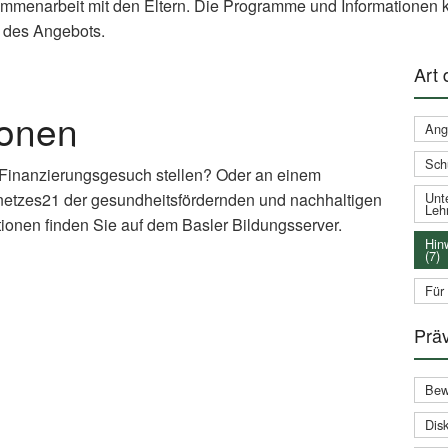
ammenarbeit mit den Eltern. Die Programme und Informationen k
 des Angebots.
Art
ionen
Ang
Sch
 Finanzierungsgesuch stellen? Oder an einem
netzes21 der gesundheitsfördernden und nachhaltigen
Unte
Leh
ionen finden Sie auf dem Basler Bildungsserver.
Hin
(7)
xternal
Für
nk)
Prä
Bew
Disk