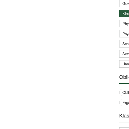
Gew
Kind
Phy
Psy
Sch
Sex
Umw
Obli
Obl
Erg
Klas