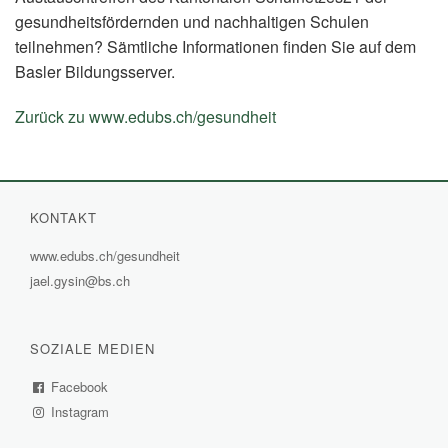
gesundheitsfördernden und nachhaltigen Schulen
teilnehmen? Sämtliche Informationen finden Sie auf dem
Basler Bildungsserver.
Zurück zu www.edubs.ch/gesundheit
(External
Link)
KONTAKT
www.edubs.ch/gesundheit
(External
jael.gysin@bs.ch
Link)
SOZIALE MEDIEN
Facebook
(External
Instagram
Link)
(External
Link)