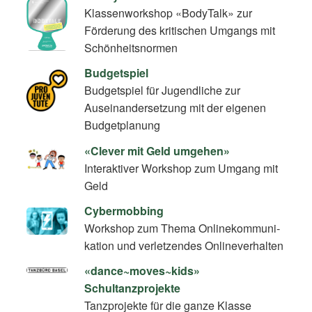
Klassenworkshop «BodyTalk» zur
Förderung des kritischen Umgangs mit
Schönheitsnormen
Budgetspiel
Budgetspiel für Jugendliche zur
Auseinandersetzung mit der eigenen
Budgetplanung
«Clever mit Geld umgehen»
Interaktiver Workshop zum Umgang mit
Geld
Cybermobbing
Workshop zum Thema On­line­kom­mu­ni­
ka­ti­on und verletzendes Onlineverhalten
«dance~moves~kids»
Schultanzprojekte
Tanzprojekte für die ganze Klasse