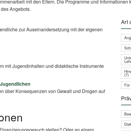
ammenarbeit mit den Eltern. Die Programme und Informationen k
 des Angebots.
Art
gendliche zur Auseinandersetzung mit der eigenen
Ang
Sch
Unte
Leh
rm mit Jugendinhalten und didaktische Instrumente
Hin
(7)
 Jugendlichen
Für
en über Konsequenzen von Gewalt und Drogen auf
Prä
ionen
Bew
Disk
 Finanzierungsgesuch stellen? Oder an einem