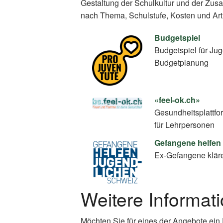
Gestaltung der Schulkultur und der Zus
nach Thema, Schulstufe, Kosten und Art
Budgetspiel
Budgetspiel für Ju
Budgetplanung
«feel-ok.ch»
Gesundheitsplattfo
für Lehrpersonen
Gefangene helfen
Ex-Gefangene klär
Weitere Informat
Möchten Sie für eines der Angebote ein