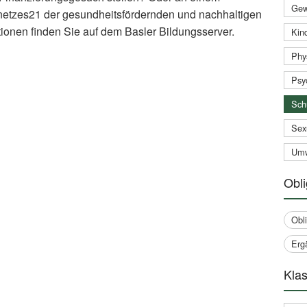
Gew
netzes21 der gesundheitsfördernden und nachhaltigen
ionen finden Sie auf dem Basler Bildungsserver.
Kind
Phy
xternal
nk)
Psy
Sch
Sex
Umw
Obli
Obl
Erg
Klas