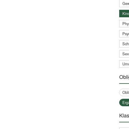
Gew
Kind
Phy
Psy
Sch
Sex
Umw
Obli
Obl
Erg
Klas