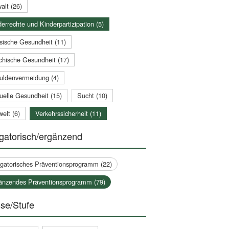
alt (26)
errechte und Kinderpartizipation (5)
sische Gesundheit (11)
chische Gesundheit (17)
uldenvermeidung (4)
uelle Gesundheit (15)
Sucht (10)
elt (6)
Verkehrssicherheit (11)
gatorisch/ergänzend
igatorisches Präventionsprogramm (22)
änzendes Präventionsprogramm (79)
se/Stufe