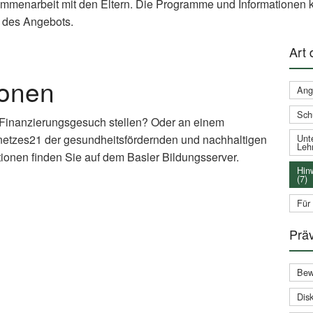
ammenarbeit mit den Eltern. Die Programme und Informationen k
 des Angebots.
Art
ionen
Ang
Sch
 Finanzierungsgesuch stellen? Oder an einem
netzes21 der gesundheitsfördernden und nachhaltigen
Unte
Leh
ionen finden Sie auf dem Basler Bildungsserver.
Hin
(7)
xternal
Für
nk)
Prä
Bew
Disk