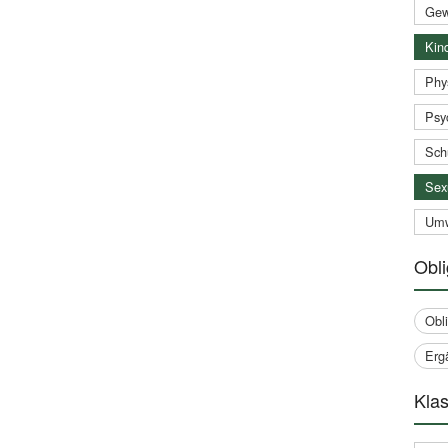
Gew
Kind
Phy
Psy
Sch
Sex
Umw
Obli
Obl
Erg
Klas