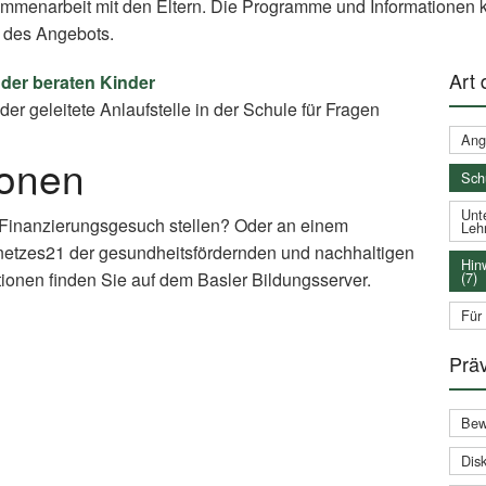
ammenarbeit mit den Eltern. Die Programme und Informationen k
 des Angebots.
Art
der beraten Kinder
der geleitete Anlaufstelle in der Schule für Fragen
Ang
ionen
Sch
Unte
 Finanzierungsgesuch stellen? Oder an einem
Leh
netzes21 der gesundheitsfördernden und nachhaltigen
Hin
(7)
ionen finden Sie auf dem Basler Bildungsserver.
Für
xternal
nk)
Prä
Bew
Disk