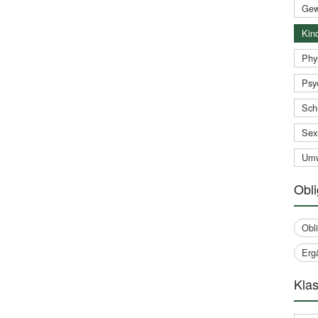
Gew
Kind
Phy
Psy
Sch
Sex
Umw
Obli
Obl
Erg
Klas