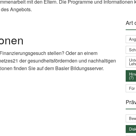
ammenarbeit mit den Eltern. Die Programme und Informationen k
 des Angebots.
Art
ionen
Ang
Sch
 Finanzierungsgesuch stellen? Oder an einem
netzes21 der gesundheitsfördernden und nachhaltigen
Unte
Leh
ionen finden Sie auf dem Basler Bildungsserver.
Hin
(7)
xternal
Für
nk)
Prä
Bew
Disk