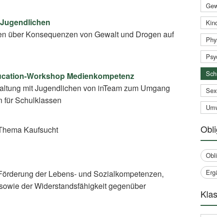
Gew
 Jugendlichen
Kind
en über Konsequenzen von Gewalt und Drogen auf
Phy
Psy
Sch
ducation-Workshop Medienkompetenz
taltung mit Jugendlichen von inTeam zum Umgang
Sex
n für Schulklassen
Umw
Obli
Thema Kaufsucht
Obl
Erg
Förderung der Lebens- und Sozialkompetenzen,
sowie der Widerstandsfähigkeit gegenüber
Klas