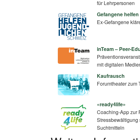
für Lehrpersonen
Gefangene helfen
Ex-Gefangene klär
inTeam – Peer-E
Präventionsverans
mit digitalen Medie
Kaufrausch
Forumtheater zum 
«ready4life»
Coaching-App zur 
Stressbewältigung 
Suchtmitteln