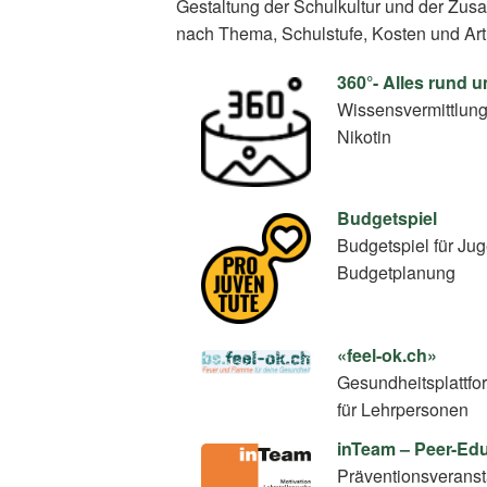
Gestaltung der Schulkultur und der Zus
nach Thema, Schulstufe, Kosten und Art
360°- Alles rund 
Wissensvermittlun
Nikotin
Budgetspiel
Budgetspiel für Ju
Budgetplanung
«feel-ok.ch»
Gesundheitsplattfo
für Lehrpersonen
inTeam – Peer-E
Präventionsverans