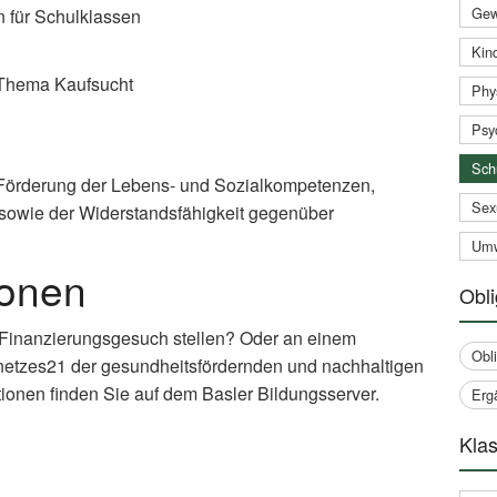
Gew
n für Schulklassen
Kind
Thema Kaufsucht
Phy
Psy
Sch
Förderung der Lebens- und Sozialkompetenzen,
Sex
sowie der Widerstandsfähigkeit gegenüber
Umw
ionen
Obli
 Finanzierungsgesuch stellen? Oder an einem
Obl
netzes21 der gesundheitsfördernden und nachhaltigen
ionen finden Sie auf dem Basler Bildungsserver.
Erg
Klas
xternal
nk)