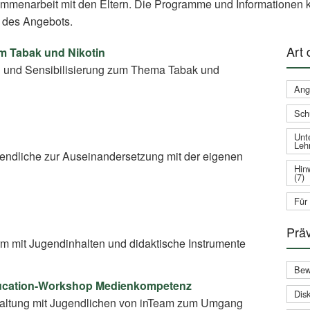
ammenarbeit mit den Eltern. Die Programme und Informationen k
 des Angebots.
Art
um Tabak und Nikotin
g und Sensibilisierung zum Thema Tabak und
Ang
Sch
Unte
Leh
gendliche zur Auseinandersetzung mit der eigenen
Hin
(7)
Für
Prä
rm mit Jugendinhalten und didaktische Instrumente
Bew
ducation-Workshop Medienkompetenz
Disk
taltung mit Jugendlichen von inTeam zum Umgang