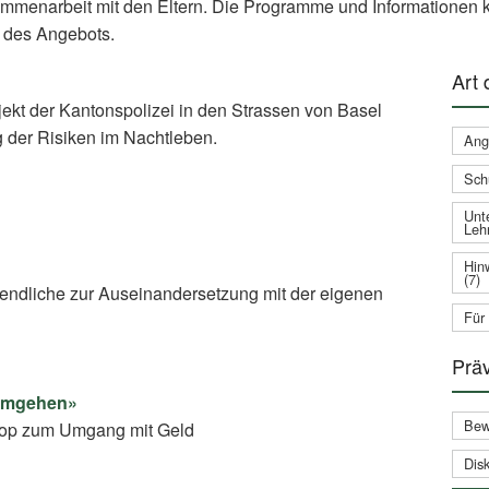
ammenarbeit mit den Eltern. Die Programme und Informationen k
 des Angebots.
Art
jekt der Kantonspolizei in den Strassen von Basel
g der Risiken im Nachtleben.
Ang
Sch
Unte
Leh
Hin
(7)
gendliche zur Auseinandersetzung mit der eigenen
Für
Prä
 umgehen»
Bew
shop zum Umgang mit Geld
Disk