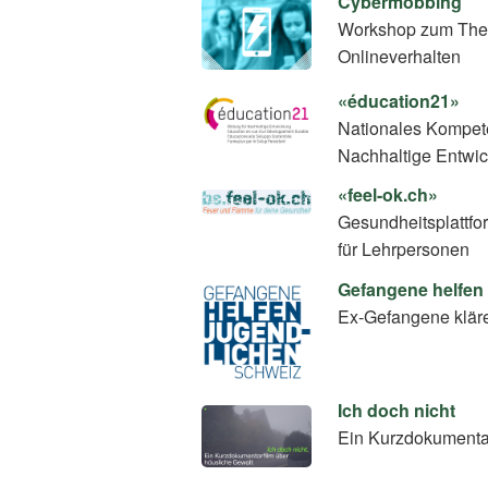
Cybermobbing
Workshop zum Thema 
Onlineverhalten
«éducation21»
Nationales Kompete
Nachhaltige Entwi
«feel-ok.ch»
Gesundheitsplattfo
für Lehrpersonen
Gefangene helfen
Ex-Gefangene klär
Ich doch nicht
Ein Kurzdokumentar