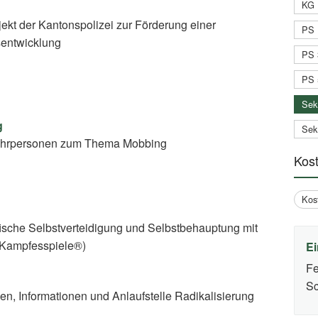
KG 
jekt der Kantonspolizei zur Förderung einer
PS 
sentwicklung
PS 
PS 
Sek
g
Sek
 Lehrpersonen zum Thema Mobbing
Kos
Kos
ische Selbstverteidigung und Selbstbehauptung mit
 Kampfesspiele®)
Ei
Fe
Sc
ien, Informationen und Anlaufstelle Radikalisierung