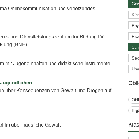
Gew
On­line­kom­mu­ni­ka­ti­on und verletzendes
Kind
Phy
nz- und Dienstleistungszentrum für Bildung für
Psy
cklung (BNE)
Sch
Sex
rm mit Jugendinhalten und didaktische Instrumente
Umw
Obli
 Jugendlichen
en über Konsequenzen von Gewalt und Drogen auf
Obl
Erg
Klas
film über häusliche Gewalt