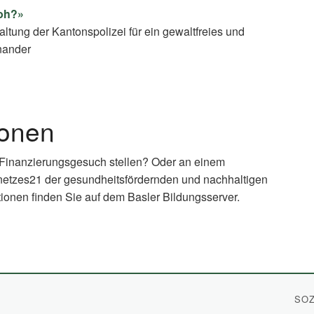
goh?»
ltung der Kantonspolizei für ein gewaltfreies und
inander
ionen
 Finanzierungsgesuch stellen? Oder an einem
netzes21 der gesundheitsfördernden und nachhaltigen
ionen finden Sie auf dem Basler Bildungsserver.
xternal
nk)
SOZ