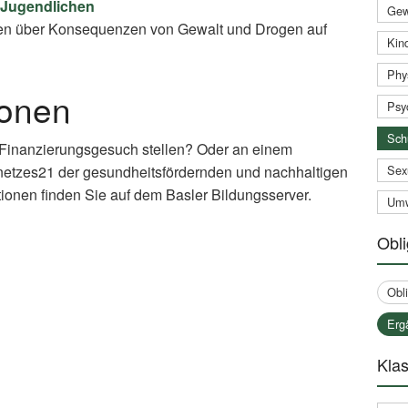
 Jugendlichen
Gew
en über Konsequenzen von Gewalt und Drogen auf
Kind
Phy
ionen
Psy
Sch
 Finanzierungsgesuch stellen? Oder an einem
netzes21 der gesundheitsfördernden und nachhaltigen
Sex
ionen finden Sie auf dem Basler Bildungsserver.
Umw
xternal
Obli
nk)
Obl
Erg
Klas