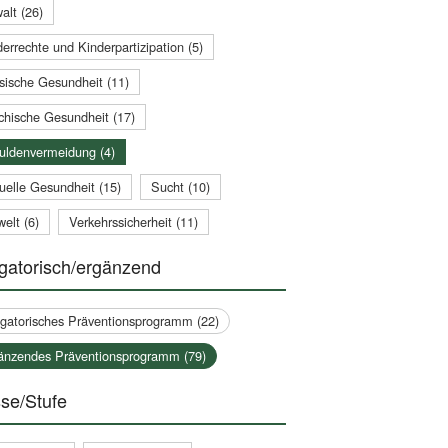
alt (26)
errechte und Kinderpartizipation (5)
sische Gesundheit (11)
chische Gesundheit (17)
uldenvermeidung (4)
uelle Gesundheit (15)
Sucht (10)
elt (6)
Verkehrssicherheit (11)
gatorisch/ergänzend
igatorisches Präventionsprogramm (22)
änzendes Präventionsprogramm (79)
se/Stufe