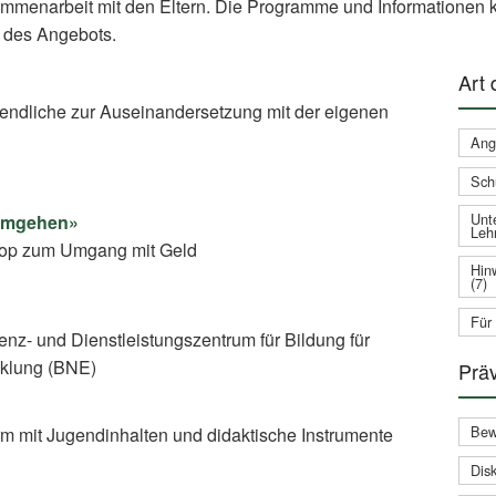
ammenarbeit mit den Eltern. Die Programme und Informationen k
 des Angebots.
Art
gendliche zur Auseinandersetzung mit der eigenen
Ang
Sch
Unte
 umgehen»
Leh
shop zum Umgang mit Geld
Hin
(7)
Für
nz- und Dienstleistungszentrum für Bildung für
cklung (BNE)
Prä
Bew
rm mit Jugendinhalten und didaktische Instrumente
Disk