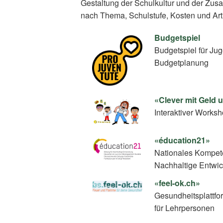
Gestaltung der Schulkultur und der Zus
nach Thema, Schulstufe, Kosten und Art
Budgetspiel
Budgetspiel für Ju
Budgetplanung
«Clever mit Geld
Interaktiver Work
«éducation21»
Nationales Kompete
Nachhaltige Entwi
«feel-ok.ch»
Gesundheitsplattfo
für Lehrpersonen