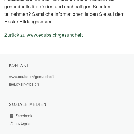
gesundheitsfördernden und nachhaltigen Schulen
teilnehmen? Sämtliche Informationen finden Sie auf dem
Basler Bildungsserver.
Zurück zu www.edubs.ch/gesundheit
(External
Link)
KONTAKT
www.edubs.ch/gesundheit
(External
jael.gysin@bs.ch
Link)
SOZIALE MEDIEN
Facebook
(External
Instagram
Link)
(External
Link)