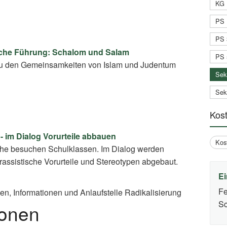
KG 
PS 
PS 
che Führung: Schalom und Salam
PS 
 den Gemeinsamkeiten von Islam und Judentum
Sek
Sek
Kos
 - im Dialog Vorurteile abbauen
Kos
che besuchen Schulklassen. Im Dialog werden
rassistische Vorurteile und Stereotypen abgebaut.
Ei
Fe
ien, Informationen und Anlaufstelle Radikalisierung
Sc
ionen