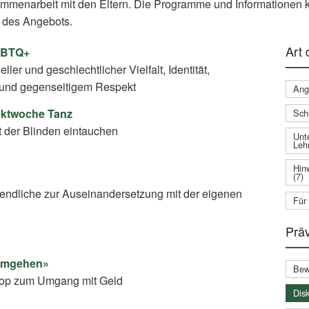
ammenarbeit mit den Eltern. Die Programme und Informationen k
 des Angebots.
Art
GBTQ+
ler und geschlechtlicher Vielfalt, Identität,
und gegenseitigem Respekt
Ang
jektwoche Tanz
Sch
t der Blinden eintauchen
Unte
Leh
Hin
(7)
gendliche zur Auseinandersetzung mit der eigenen
Für
Prä
 umgehen»
Bew
shop zum Umgang mit Geld
Disk