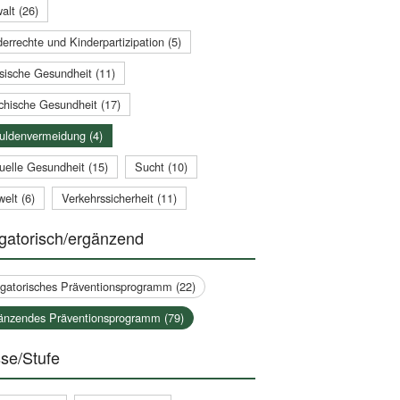
alt (26)
errechte und Kinderpartizipation (5)
sische Gesundheit (11)
chische Gesundheit (17)
uldenvermeidung (4)
uelle Gesundheit (15)
Sucht (10)
elt (6)
Verkehrssicherheit (11)
gatorisch/ergänzend
igatorisches Präventionsprogramm (22)
änzendes Präventionsprogramm (79)
se/Stufe