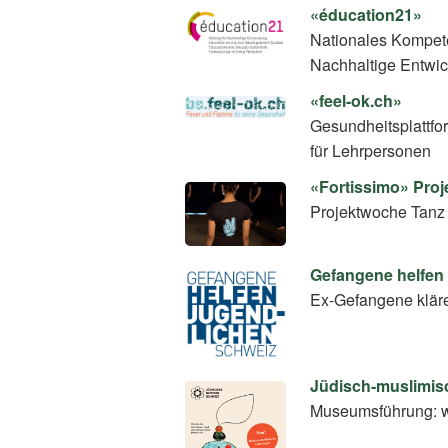
«éducation21»
Nationales Kompete
Nachhaltige Entwi
«feel-ok.ch»
Gesundheitsplattfo
für Lehrpersonen
«Fortissimo» Pro
Projektwoche Tanz
Gefangene helfen
Ex-Gefangene klär
Jüdisch-muslimis
Museumsführung: w