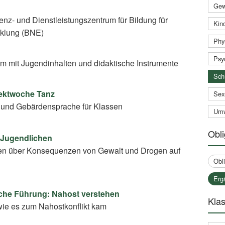
Gew
nz- und Dienstleistungszentrum für Bildung für
Kind
cklung (BNE)
Phy
Psy
rm mit Jugendinhalten und didaktische Instrumente
Sch
jektwoche Tanz
Sex
 und Gebärdensprache für Klassen
Umw
Obli
 Jugendlichen
en über Konsequenzen von Gewalt und Drogen auf
Obl
Erg
che Führung: Nahost verstehen
Klas
ie es zum Nahostkonflikt kam