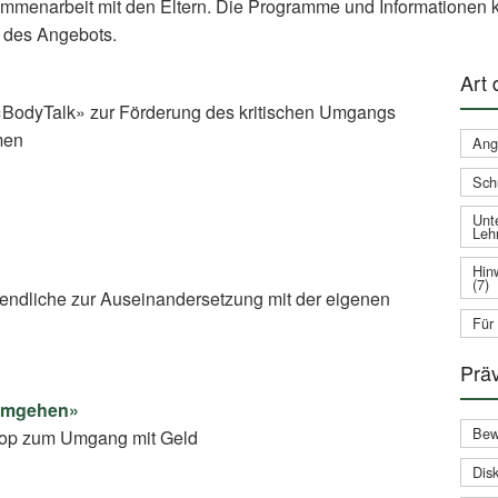
ammenarbeit mit den Eltern. Die Programme und Informationen k
 des Angebots.
Art
BodyTalk» zur Förderung des kritischen Umgangs
men
Ang
Sch
Unte
Leh
Hin
(7)
gendliche zur Auseinandersetzung mit der eigenen
Für
Prä
 umgehen»
Bew
shop zum Umgang mit Geld
Disk