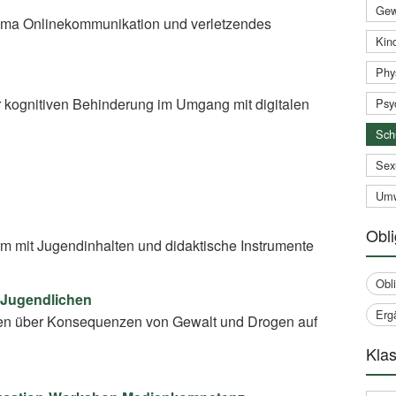
Gew
On­line­kom­mu­ni­ka­ti­on und verletzendes
Kind
Phy
 kognitiven Behinderung im Umgang mit digitalen
Psy
Sch
Sex
Umw
Obli
rm mit Jugendinhalten und didaktische Instrumente
Obl
 Jugendlichen
Erg
en über Konsequenzen von Gewalt und Drogen auf
Klas