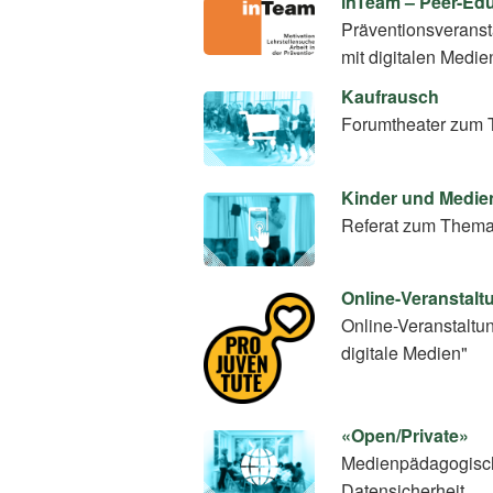
inTeam – Peer-E
Präventionsverans
mit digitalen Medie
Kaufrausch
Forumtheater zum 
Kinder und Medie
Referat zum Thema
Online-Veranstalt
Online-Veranstaltu
digitale Medien"
«Open/Private»
Medienpädagogische
Datensicherheit