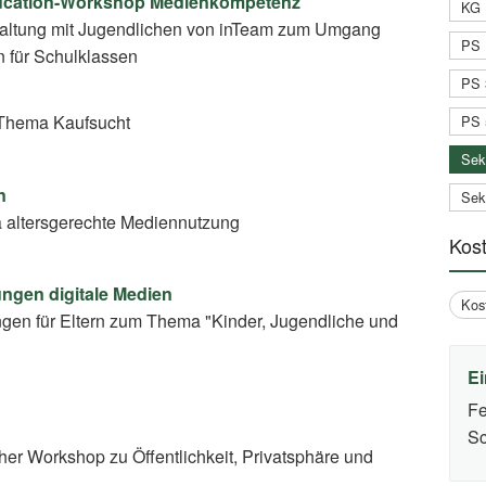
ducation-Workshop Medienkompetenz
KG 
taltung mit Jugendlichen von inTeam zum Umgang
PS 
n für Schulklassen
PS 
Thema Kaufsucht
PS 
Sek
n
Sek
 altersgerechte Mediennutzung
Kos
ungen digitale Medien
Kos
ngen für Eltern zum Thema "Kinder, Jugendliche und
Ei
Fe
Sc
r Workshop zu Öffentlichkeit, Privatsphäre und