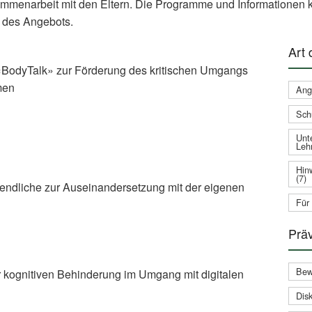
ammenarbeit mit den Eltern. Die Programme und Informationen k
 des Angebots.
Art
BodyTalk» zur Förderung des kritischen Umgangs
men
Ang
Sch
Unte
Leh
Hin
(7)
gendliche zur Auseinandersetzung mit der eigenen
Für
Prä
Bew
 kognitiven Behinderung im Umgang mit digitalen
Disk