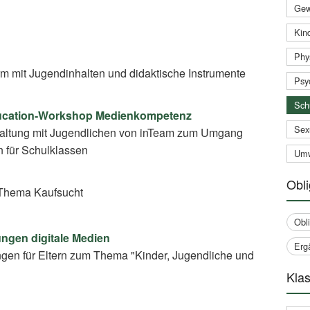
Gew
Kind
Phy
rm mit Jugendinhalten und didaktische Instrumente
Psy
Sch
ducation-Workshop Medienkompetenz
Sex
taltung mit Jugendlichen von inTeam zum Umgang
n für Schulklassen
Umw
Obli
Thema Kaufsucht
Obl
ungen digitale Medien
Erg
ngen für Eltern zum Thema "Kinder, Jugendliche und
Klas