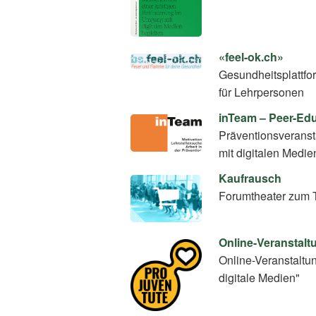
«feel-ok.ch»
Gesundheitsplattfo
für Lehrpersonen
inTeam – Peer-E
Präventionsverans
mit digitalen Medie
Kaufrausch
Forumtheater zum 
Online-Veranstalt
Online-Veranstaltu
digitale Medien"