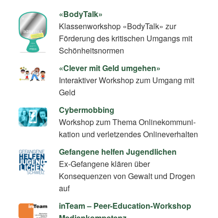
«BodyTalk»
Klassenworkshop «BodyTalk» zur
Förderung des kritischen Umgangs mit
Schönheitsnormen
«Clever mit Geld umgehen»
Interaktiver Workshop zum Umgang mit
Geld
Cybermobbing
Workshop zum Thema On­line­kom­mu­ni­
ka­ti­on und verletzendes Onlineverhalten
Gefangene helfen Jugendlichen
Ex-Gefangene klären über
Konsequenzen von Gewalt und Drogen
auf
inTeam – Peer-Education-Workshop
Medienkompetenz