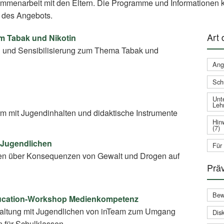
ammenarbeit mit den Eltern. Die Programme und Informationen k
 des Angebots.
Art
um Tabak und Nikotin
g und Sensibilisierung zum Thema Tabak und
Ang
Sch
Unte
Leh
rm mit Jugendinhalten und didaktische Instrumente
Hin
(7)
 Jugendlichen
Für
en über Konsequenzen von Gewalt und Drogen auf
Prä
Bew
ducation-Workshop Medienkompetenz
taltung mit Jugendlichen von inTeam zum Umgang
Disk
n für Schulklassen