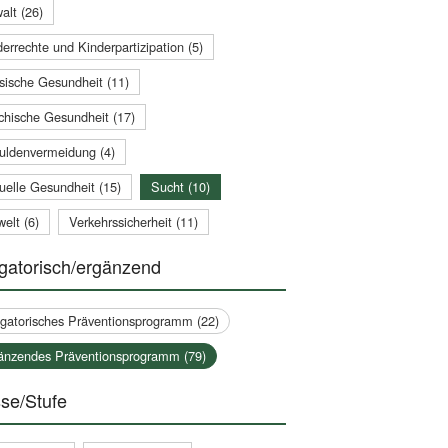
alt (26)
errechte und Kinderpartizipation (5)
sische Gesundheit (11)
chische Gesundheit (17)
uldenvermeidung (4)
uelle Gesundheit (15)
Sucht (10)
elt (6)
Verkehrssicherheit (11)
gatorisch/ergänzend
igatorisches Präventionsprogramm (22)
änzendes Präventionsprogramm (79)
se/Stufe