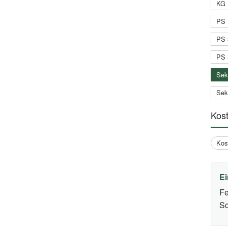
KG 
xternal
nk)
PS 
PS 
PS 
Sek
Sek
Kos
Kos
Ei
Fe
Sc