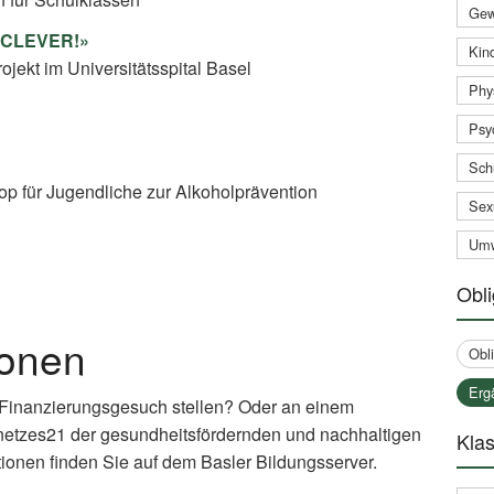
Gew
t CLEVER!»
Kind
jekt im Universitätsspital Basel
Phy
Psy
Sch
op für Jugendliche zur Alkoholprävention
Sex
Umw
Obli
ionen
Obl
Erg
 Finanzierungsgesuch stellen? Oder an einem
netzes21 der gesundheitsfördernden und nachhaltigen
Klas
ionen finden Sie auf dem Basler Bildungsserver.