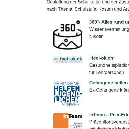
Gestaltung der Schulkultur und der Zus
nach Thema, Schulstufe, Kosten und Art
360°- Alles rund 
Wissensvermittlun
Nikotin
«feel-ok.ch»
Gesundheitsplattfo
für Lehrpersonen
Gefangene helfen
Ex-Gefangene klär
inTeam – Peer-E
Präventionsverans
mit digitalen Medie