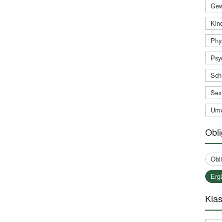
Gew
Kind
Phy
Psy
Sch
Sex
Umw
Obli
Obl
Erg
Klas