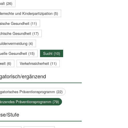
alt (26)
errechte und Kinderpartizipation (5)
sische Gesundheit (11)
chische Gesundheit (17)
uldenvermeidung (4)
uelle Gesundheit (15)
Sucht (10)
elt (6)
Verkehrssicherheit (11)
gatorisch/ergänzend
igatorisches Präventionsprogramm (22)
änzendes Präventionsprogramm (79)
se/Stufe