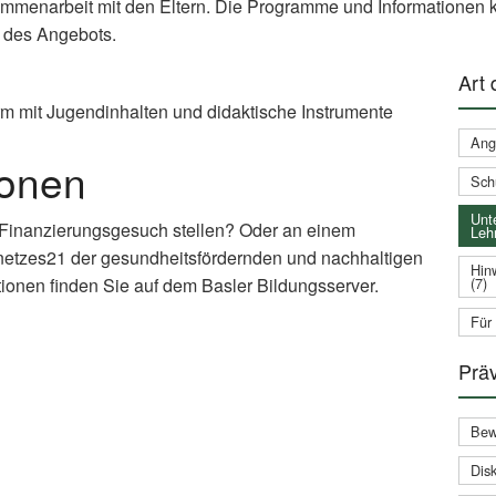
ammenarbeit mit den Eltern. Die Programme und Informationen k
 des Angebots.
Art
rm mit Jugendinhalten und didaktische Instrumente
Ang
ionen
Sch
Unte
 Finanzierungsgesuch stellen? Oder an einem
Leh
netzes21 der gesundheitsfördernden und nachhaltigen
Hin
(7)
ionen finden Sie auf dem Basler Bildungsserver.
Für
xternal
nk)
Prä
Bew
Disk