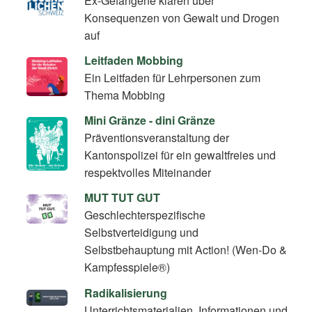
Ex-Gefangene klären über
Konsequenzen von Gewalt und Drogen
auf
Leitfaden Mobbing
Ein Leitfaden für Lehrpersonen zum
Thema Mobbing
Mini Gränze - dini Gränze
Präventionsveranstaltung der
Kantonspolizei für ein gewaltfreies und
respektvolles Miteinander
MUT TUT GUT
Geschlechterspezifische
Selbstverteidigung und
Selbstbehauptung mit Action! (Wen-Do &
Kampfesspiele®)
Radikalisierung
Unterrichtsmaterialien, Informationen und