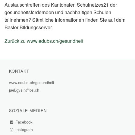
Austauschtreffen des Kantonalen Schulnetzes21 der
gesundheitsfördernden und nachhaltigen Schulen
teilnehmen? Sämtliche Informationen finden Sie auf dem
Basler Bildungsserver.
Zurück zu www.edubs.ch/gesundheit
(External
Link)
KONTAKT
www.edubs.ch/gesundheit
(External
jael.gysin@bs.ch
Link)
SOZIALE MEDIEN
Facebook
(External
Instagram
Link)
(External