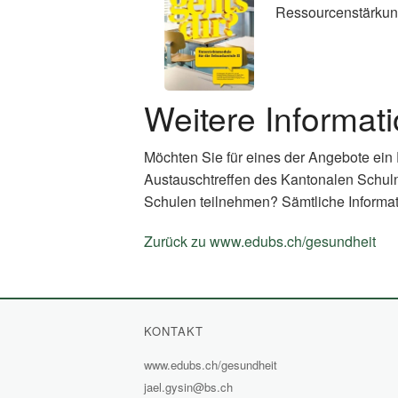
Ressourcenstärkun
Weitere Informat
Möchten Sie für eines der Angebote ein
Austauschtreffen des Kantonalen Schul
Schulen teilnehmen? Sämtliche Informat
Zurück zu www.edubs.ch/gesundheit
(E
Li
KONTAKT
www.edubs.ch/gesundheit
(External
jael.gysin@bs.ch
Link)