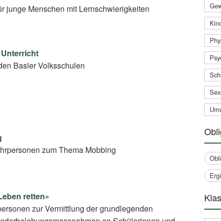
Gew
ür junge Menschen mit Lernschwierigkeiten
Kind
Phy
 Unterricht
Psy
den Basler Volksschulen
Sch
Sex
Umw
Obli
g
 Lehrpersonen zum Thema Mobbing
Obl
Erg
Leben retten»
Klas
ersonen zur Vermittlung der grundlegenden
iederbelebungsmassnahmen an Schülerinnen und