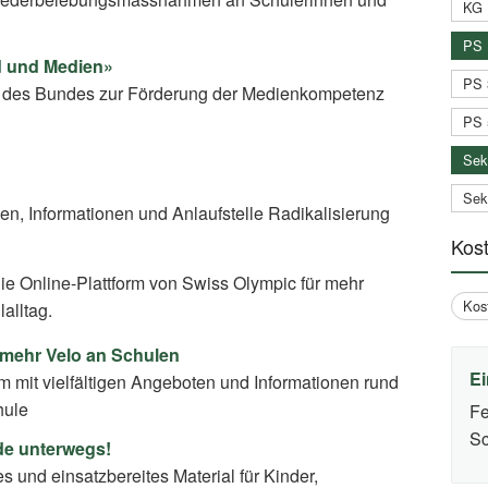
KG 
PS 
d und Medien»
PS 
rm des Bundes zur Förderung der Medienkompetenz
PS 
Sek
Sek
ien, Informationen und Anlaufstelle Radikalisierung
Kos
die Online-Plattform von Swiss Olympic für mehr
Kos
alltag.
 mehr Velo an Schulen
Ei
rm mit vielfältigen Angeboten und Informationen rund
hule
Fe
Sc
ude unterwegs!
es und einsatzbereites Material für Kinder,