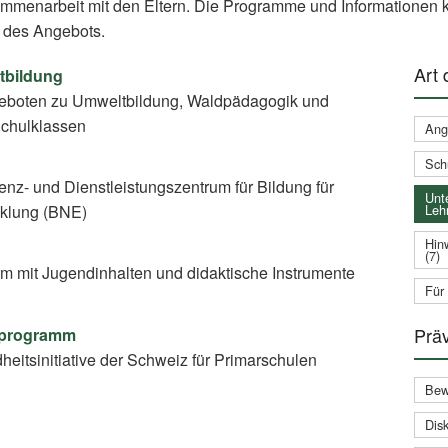
ammenarbeit mit den Eltern. Die Programme und Informationen k
 des Angebots.
Art
tbildung
eboten zu Umweltbildung, Waldpädagogik und
Schulklassen
Ang
Sch
nz- und Dienstleistungszentrum für Bildung für
Unte
Leh
cklung (BNE)
Hin
(7)
rm mit Jugendinhalten und didaktische Instrumente
Für
Prä
ulprogramm
eitsinitiative der Schweiz für Primarschulen
Bew
Disk