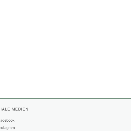
IALE MEDIEN
acebook
(External
nstagram
Link)
(External