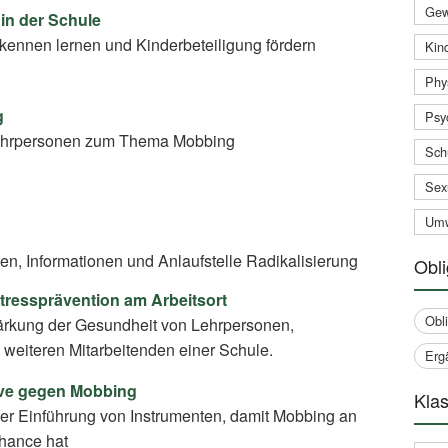
Gew
in der Schule
 kennen lernen und Kinderbeteiligung fördern
Kind
Phy
g
Psy
 Lehrpersonen zum Thema Mobbing
Sch
Sex
Umw
ien, Informationen und Anlaufstelle Radikalisierung
Obli
Stressprävention am Arbeitsort
Obl
ärkung der Gesundheit von Lehrpersonen,
 weiteren Mitarbeitenden einer Schule.
Erg
tive gegen Mobbing
Klas
der Einführung von Instrumenten, damit Mobbing an
hance hat