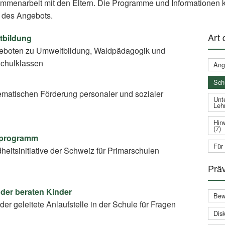
ammenarbeit mit den Eltern. Die Programme und Informationen k
 des Angebots.
Art
tbildung
eboten zu Umweltbildung, Waldpädagogik und
Schulklassen
Ang
Sch
matischen Förderung personaler und sozialer
Unte
Leh
Hin
(7)
ulprogramm
Für
eitsinitiative der Schweiz für Primarschulen
Prä
der beraten Kinder
Bew
der geleitete Anlaufstelle in der Schule für Fragen
Disk