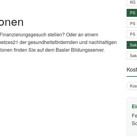
KG 
PS 
ionen
PS 
 Finanzierungsgesuch stellen? Oder an einem
PS 
netzes21 der gesundheitsfördernden und nachhaltigen
Sek
ionen finden Sie auf dem Basler Bildungsserver.
Sek
xternal
Kos
nk)
Kos
Ei
Fe
Sc