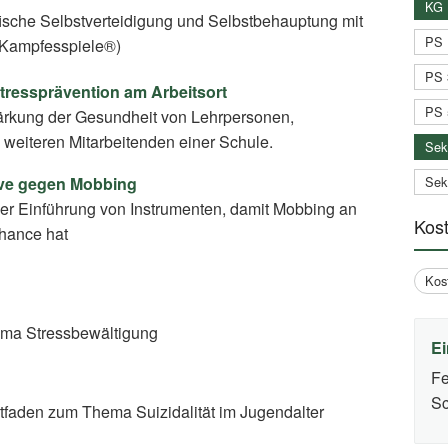
KG 
ische Selbstverteidigung und Selbstbehauptung mit
PS 
 Kampfesspiele®)
PS 
Stressprävention am Arbeitsort
PS 
ärkung der Gesundheit von Lehrpersonen,
 weiteren Mitarbeitenden einer Schule.
Sek
tive gegen Mobbing
Sek
der Einführung von Instrumenten, damit Mobbing an
Kos
hance hat
Kos
ma Stressbewältigung
Ei
Fe
Sc
itfaden zum Thema Suizidalität im Jugendalter