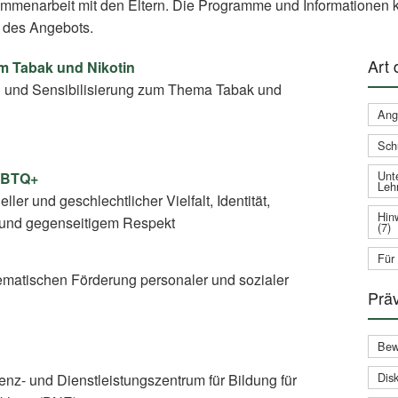
ammenarbeit mit den Eltern. Die Programme und Informationen k
 des Angebots.
Art
um Tabak und Nikotin
g und Sensibilisierung zum Thema Tabak und
Ang
Sch
Unte
GBTQ+
Leh
ler und geschlechtlicher Vielfalt, Identität,
Hin
und gegenseitigem Respekt
(7)
Für
matischen Förderung personaler und sozialer
Prä
Bew
Disk
nz- und Dienstleistungszentrum für Bildung für