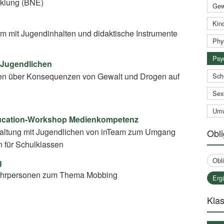
cklung (BNE)
Gew
Kind
rm mit Jugendinhalten und didaktische Instrumente
Phy
Psy
 Jugendlichen
en über Konsequenzen von Gewalt und Drogen auf
Sch
Sex
Umw
ducation-Workshop Medienkompetenz
taltung mit Jugendlichen von inTeam zum Umgang
Obli
n für Schulklassen
Obl
g
 Lehrpersonen zum Thema Mobbing
Erg
Klas