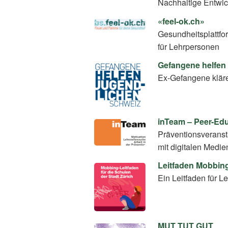
Nachhaltige Entwi
«feel-ok.ch»
Gesundheitsplattfo
für Lehrpersonen
Gefangene helfen
Ex-Gefangene klär
inTeam – Peer-E
Präventionsverans
mit digitalen Medie
Leitfaden Mobbin
Ein Leitfaden für
MUT TUT GUT