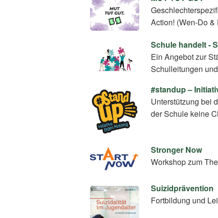
Geschlechterspezif
Action! (Wen-Do &
Schule handelt - 
Ein Angebot zur St
Schulleitungen und
#standup – Initia
Unterstützung bei 
der Schule keine C
Stronger Now
Workshop zum The
Suizidprävention
Fortbildung und Le