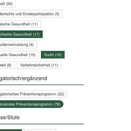
alt (26)
errechte und Kinderpartizipation (5)
sische Gesundheit (11)
chische Gesundheit (17)
uldenvermeidung (4)
uelle Gesundheit (15)
Sucht (10)
elt (6)
Verkehrssicherheit (11)
gatorisch/ergänzend
igatorisches Präventionsprogramm (22)
änzendes Präventionsprogramm (79)
se/Stufe