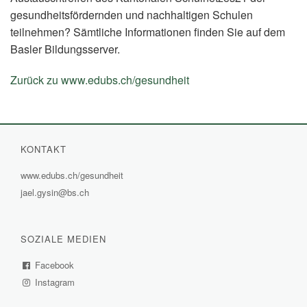
gesundheitsfördernden und nachhaltigen Schulen
teilnehmen? Sämtliche Informationen finden Sie auf dem
Basler Bildungsserver.
Zurück zu www.edubs.ch/gesundheit
(External
Link)
KONTAKT
www.edubs.ch/gesundheit
(External
jael.gysin@bs.ch
Link)
SOZIALE MEDIEN
Facebook
(External
Instagram
Link)
(External
Link)