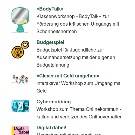
«BodyTalk»
Klassenworkshop «BodyTalk» zur
Förderung des kritischen Umgangs mit
Schönheitsnormen
Budgetspiel
Budgetspiel für Jugendliche zur
Auseinandersetzung mit der eigenen
Budgetplanung
«Clever mit Geld umgehen»
Interaktiver Workshop zum Umgang mit
Geld
Cybermobbing
Workshop zum Thema On­line­kom­mu­ni­
ka­ti­on und verletzendes Onlineverhalten
Digital dabei!
Menschen mit einer kognitiven