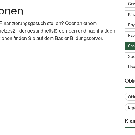
Gew
ionen
Kind
 Finanzierungsgesuch stellen? Oder an einem
Phy
netzes21 der gesundheitsfördernden und nachhaltigen
Psy
ionen finden Sie auf dem Basler Bildungsserver.
Sch
xternal
Sex
nk)
Umw
Obli
Obl
Erg
Klas