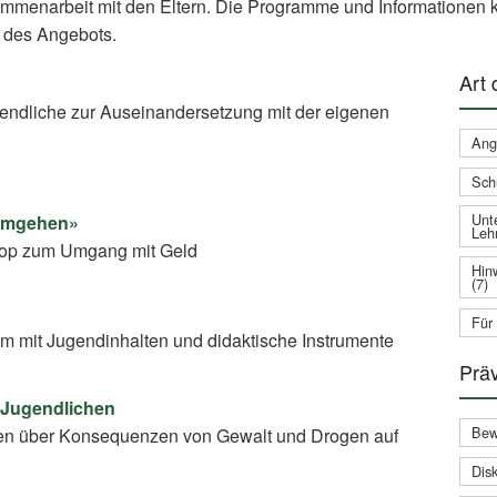
ammenarbeit mit den Eltern. Die Programme und Informationen k
 des Angebots.
Art
gendliche zur Auseinandersetzung mit der eigenen
Ang
Sch
Unte
 umgehen»
Leh
shop zum Umgang mit Geld
Hin
(7)
Für
rm mit Jugendinhalten und didaktische Instrumente
Prä
 Jugendlichen
Bew
en über Konsequenzen von Gewalt und Drogen auf
Disk