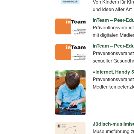
Von Kindern für Kin
und Ideen aller Art
inTeam – Peer-E
Präventionsverans
mit digitalen Medie
inTeam – Peer-Ed
Präventionsverans
sexueller Gesundhe
«Internet, Handy 
Präventionsveranst
Medienkompetenzf
Jüdisch-muslimis
Museumsführung zu