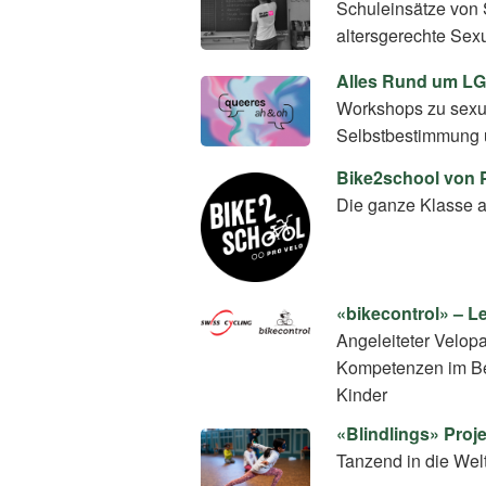
Schuleinsätze von 
altersgerechte Sex
Alles Rund um L
Workshops zu sexuel
Selbstbestimmung 
Bike2school von 
Die ganze Klasse a
«bikecontrol» – L
Angeleiteter Velop
Kompetenzen im Ber
Kinder
«Blindlings» Pro
Tanzend in die Wel