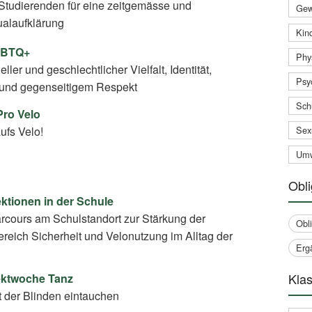
Studierenden für eine zeitgemässe und
Gew
ualaufklärung
Kind
GBTQ+
Phy
ler und geschlechtlicher Vielfalt, Identität,
Psy
und gegenseitigem Respekt
Sch
Pro Velo
ufs Velo!
Sex
Umw
Obli
ektionen in der Schule
arcours am Schulstandort zur Stärkung der
Obl
eich Sicherheit und Velonutzung im Alltag der
Erg
Klas
jektwoche Tanz
t der Blinden eintauchen