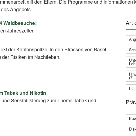
ammenarbeit mit den Eltern. Die Programme und Informationen k
 des Angebots.
Art
– 4 Waldbesuche»
en Jahreszeiten
Ang
jekt der Kantonspolizei in den Strassen von Basel
Sch
g der Risiken im Nachtleben.
Unte
Leh
Hin
(7)
Für
um Tabak und Nikotin
g und Sensibilisierung zum Thema Tabak und
Prä
Bew
Disk