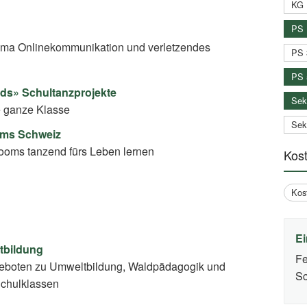
KG 
PS 
On­line­kom­mu­ni­ka­ti­on und verletzendes
PS 
PS 
s» Schultanzprojekte
Sek
ie ganze Klasse
Sek
oms Schweiz
ooms tanzend fürs Leben lernen
Kos
Kos
Ei
tbildung
Fe
eboten zu Umweltbildung, Waldpädagogik und
Sc
Schulklassen