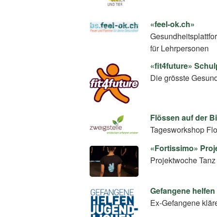
«feel-ok.ch»
Gesundheitsplattfo
für Lehrpersonen
«fit4future» Sch
Die grösste Gesundh
Flössen auf der B
Tagesworkshop Flo
«Fortissimo» Pro
Projektwoche Tanz
Gefangene helfen
Ex-Gefangene klär