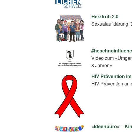
Herzfroh 2.0
Sexualaufklärung f
#heschnoinfluence
Video zum «Umgang
8 Jahren»
HIV Prävention im
HIV-Prävention an 
«Ideenbüro» – Kin