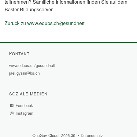
teilnehmen? Sämtliche Informationen finden Sie auf dem
Basler Bildungsserver.
Zurück zu www.edubs.ch/gesundheit
(External
Link)
KONTAKT
www.edubs.ch/gesundheit
(External
jael.gysin@bs.ch
Link)
SOZIALE MEDIEN
Facebook
(External
Instagram
Link)
(External
Link)
OneGov Cloud
(External
2026.39
(External
Datenschutz
(External