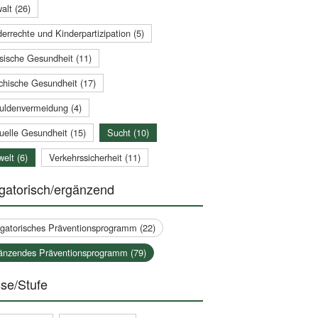
alt (26)
errechte und Kinderpartizipation (5)
sische Gesundheit (11)
chische Gesundheit (17)
uldenvermeidung (4)
uelle Gesundheit (15)
Sucht (10)
elt (6)
Verkehrssicherheit (11)
gatorisch/ergänzend
igatorisches Präventionsprogramm (22)
änzendes Präventionsprogramm (79)
se/Stufe