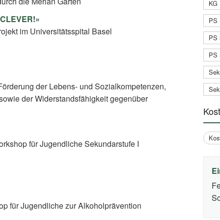
urch die Merian Gärten
KG 
t CLEVER!»
PS 
jekt im Universitätsspital Basel
PS 
PS 
Sek
Förderung der Lebens- und Sozialkompetenzen,
Sek
sowie der Widerstandsfähigkeit gegenüber
Kos
Kos
rkshop für Jugendliche Sekundarstufe I
Ei
Fe
Sc
op für Jugendliche zur Alkoholprävention