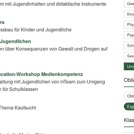
rm mit Jugendinhalten und didaktische Instrumente
Gew
Kind
irs
Phy
ssbau für Kinder und Jugendliche
Psy
 Jugendlichen
Sch
en über Konsequenzen von Gewalt und Drogen auf
Sex
Umw
ducation-Workshop Medienkompetenz
Obli
taltung mit Jugendlichen von inTeam zum Umgang
n für Schulklassen
Obl
Erg
Thema Kaufsucht
Klas