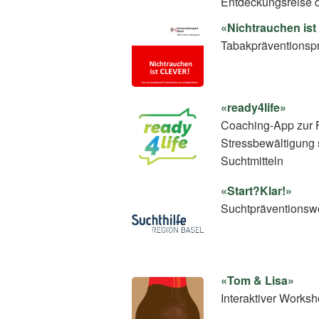
Entdeckungsreise d
«Nichtrauchen is
Tabakpräventionspro
«ready4life»
Coaching-App zur 
Stressbewältigung 
Suchtmitteln
«Start?Klar!»
Suchtpräventionswo
«Tom & Lisa»
Interaktiver Worksh