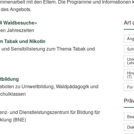
ammenarbeit mit den Eltern. Die Programme und Informationen k
 des Angebots.
Art
– 4 Waldbesuche»
en Jahreszeiten
Ang
um Tabak und Nikotin
g und Sensibilisierung zum Thema Tabak und
Sch
Unte
Leh
Hin
(7)
tbildung
eboten zu Umweltbildung, Waldpädagogik und
Für
Schulklassen
Prä
nz- und Dienstleistungszentrum für Bildung für
Bew
cklung (BNE)
Disk