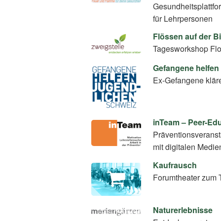
Gesundheitsplattfo
für Lehrpersonen
Flössen auf der B
Tagesworkshop Flo
Gefangene helfen
Ex-Gefangene klär
inTeam – Peer-E
Präventionsverans
mit digitalen Medie
Kaufrausch
Forumtheater zum 
Naturerlebnisse