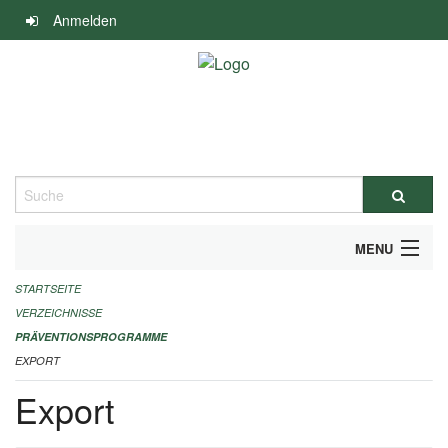
Navigation
Anmelden
überspringen
Suche
MENU
STARTSEITE
DURCHFÜHRUNG UND FINANZIERUNG
VERZEICHNISSE
IMPRESSUM
PRÄVENTIONSPROGRAMME
EXPORT
Export