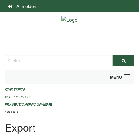
Navigation
Anmelden
überspringen
Suche
MENU
STARTSEITE
DURCHFÜHRUNG UND FINANZIERUNG
VERZEICHNISSE
IMPRESSUM
PRÄVENTIONSPROGRAMME
EXPORT
Export